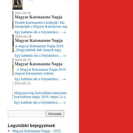
– 2022. április 28.
2021-05-01
Magyar Katonazene Napja
2021.
Tisztelt Katonazenész kollégák! Ma
ünnepeljük a Magyar Katonazene napját,
amely a kiváló katonakarmester és
Egy kattintás ide a folytatáshoz....
→
világhírű zeneszerző Lehár Ferenc
2020-04-28
születésnapjához kötődik. Ezen a jeles
Magyar Katonazene Napja
ünnepnapon nagy tisztelettel köszöntök
2020.
minden aktív és nyugállományú
A magyar Katonazene Napja 2020.
katonamuzsikust, zenészeket,
„Zengj nekünk dalt; hangok nagy
karmestereket és a mindennapi
tanárja, És ha zengesz a múlt napiról,
Egy kattintás ide a folytatáshoz....
→
munkánkat segítő munkatársainkat …
Légyen hangod a vész zongorája,
2019-05-23
Melyben a harc mennydörgése szól, S
Magyar Katonazene Napja
árja közben a szilaj zenének Riadozzon
2019.
diadalmi
A Magyar Katonazene Napja 2019. A
ének.”
magyar katonazenei szakma
hagyományos keretek között ünnepelte
Egy kattintás ide a folytatáshoz....
→
Vörösmarty Mihály …
fegyvernemi napját, amelynek központi
2019-05-21
rendezvénye az MH vitéz Szurmay
Sándor Budapest Helyőrség Dandárnál
kezdődött. A laktanya szoborparkjában
Magyarország honvédelmi minisztere a
Kovács István őrnagy, a
honvédelem napja, 2019. május 21-e
Hódmezővásárhely Helyőrségi Zenekar
alkalmából a honvédelem egészét érintő
Egy kattintás ide a folytatáshoz....
→
karmestere osztotta …
kiemelkedően eredményes munkája –
különösen a magas szintű harckészültség
fenntartásának, a személyi állomány
kiképzésének, nevelésének és
utánpótlása biztosításának területén
kiemelkedő teljesítménye elismeréseként
Legutóbbi bejegyzések
Egressy Béni-díjat adományozott
Magyar Katonazene Napja – 2022.
Csizmadia …