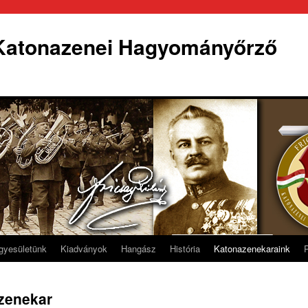
 Katonazenei Hagyományőrző
gyesületünk
Kiadványok
Hangász
História
Katonazenekaraink
zenekar