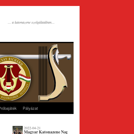
… a katonazene szolgálatában…
Próbajáték
Pályázat
2022-04-21
Magyar Katonazene Napja