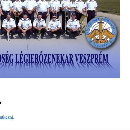
?
entkezni
.