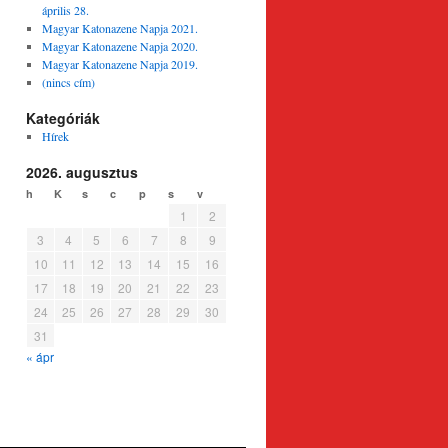
április 28.
Magyar Katonazene Napja 2021.
Magyar Katonazene Napja 2020.
Magyar Katonazene Napja 2019.
(nincs cím)
Kategóriák
Hírek
2026. augusztus
h
K
s
c
p
s
v
1
2
3
4
5
6
7
8
9
10
11
12
13
14
15
16
17
18
19
20
21
22
23
24
25
26
27
28
29
30
31
« ápr