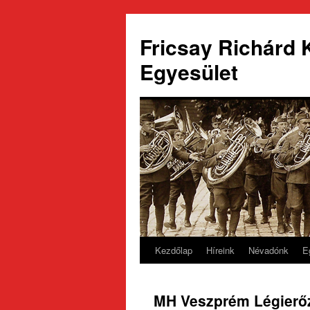
Fricsay Richárd
Egyesület
Kezdőlap
Híreink
Névadónk
E
Kilépés
a
MH Veszprém Légierő
tartalomba