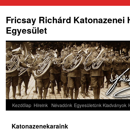
Fricsay Richárd Katonazenei
Egyesület
Kilépés
Kezdőlap
Híreink
Névadónk
Egyesületünk
Kiadványok
a
Katonazenekaraink
tartalomba