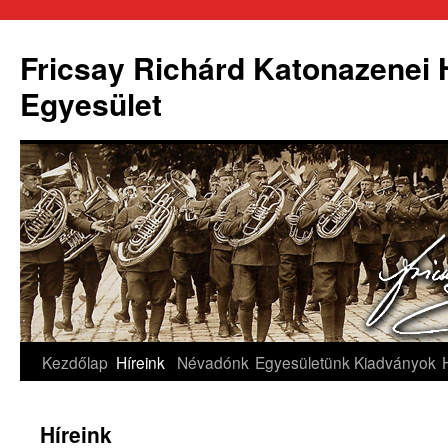
Fricsay Richárd Katonazenei
Egyesület
Kilépés
Kezdőlap
Híreink
Névadónk
Egyesületünk
Kiadványok
a
Híreink
tartalomba