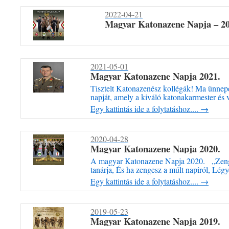
2022-04-21
Magyar Katonazene Napja – 202
2021-05-01
Magyar Katonazene Napja 2021.
Tisztelt Katonazenész kollégák! Ma ünne
napját, amely a kiváló katonakarmester és 
Ferenc születésnapjához kötődik. Ezen a je
Egy kattintás ide a folytatáshoz....
→
köszöntök minden aktív és nyugállományú 
karmestereket és a mindennapi munkánkat
2020-04-28
Magyar Katonazene Napja 2020.
A magyar Katonazene Napja 2020. „Zengj
tanárja, És ha zengesz a múlt napiról, Lég
Melyben a harc mennydörgése szól, S árja 
Egy kattintás ide a folytatáshoz....
→
Riadozzon diadalmi 
Vörösmarty Mihá
2019-05-23
Magyar Katonazene Napja 2019.