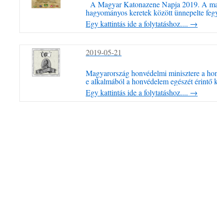
A Magyar Katonazene Napja 2019. A mag
hagyományos keretek között ünnepelte feg
központi rendezvénye az MH vitéz Szurm
Egy kattintás ide a folytatáshoz....
→
Dandárnál kezdődött. A laktanya szoborpa
Hódmezővásárhely Helyőrségi Zenekar kar
2019-05-21
Magyarország honvédelmi minisztere a hon
e alkalmából a honvédelem egészét érintő
munkája – különösen a magas szintű harcké
Egy kattintás ide a folytatáshoz....
→
személyi állomány kiképzésének, nevelésén
területén kiemelkedő teljesítménye elismer
adományozott Csizmadia …