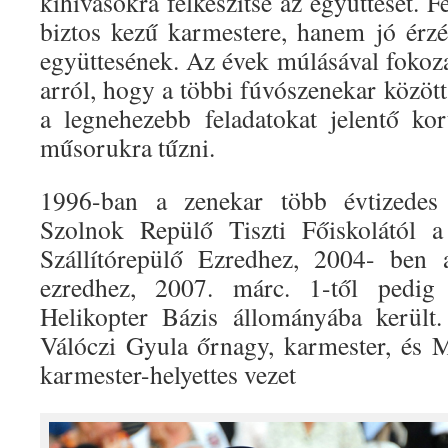
kihívásokra felkészítse az együttesét. 
biztos kezű karmestere, hanem jó érz
együttesének. Az évek múlá­sával fokoz
arról, hogy a többi fúvószenekar közöt
a legnehezebb feladatokat je­lentő ko
műsorukra tűzni.
1996-ban a zenekar több évtizedes 
Szolnok Repülő Tiszti Főiskolától 
Szállítórepülő Ezredhez, 2004- ben
ezredhez, 2007. márc. 1-től ped
Helikopter Bázis állományába került
Válóczi Gyula őrnagy, karmester, és 
karmester-helyettes vezet