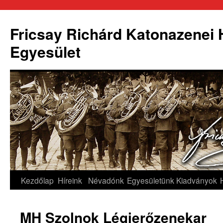
Fricsay Richárd Katonazenei
Egyesület
Kilépés
Kezdőlap
Híreink
Névadónk
Egyesületünk
Kiadványok
a
MH Szolnok Légierőzenekar
tartalomba