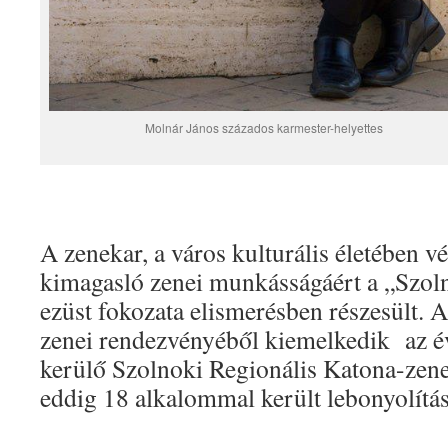
Molnár János százados karmester-helyettes
A zenekar, a város kulturális életében v
kimagasló zenei munkásságáért a „Szol
ezüst fokozata elismerésben részesült. 
zenei rendezvényéből kiemelkedik az é
kerülő Szolnoki Regionális Katona-zene
eddig 18 alkalommal került lebonyolítás