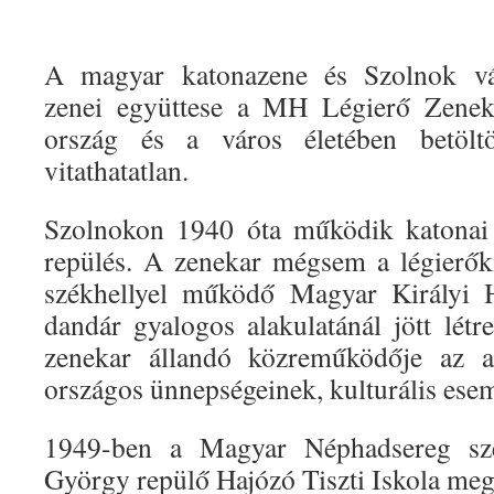
A magyar katonazene és Szolnok vá
zenei együttese a MH Légierő Zenek
ország és a város életében betöltöt
vitathatatlan.
Szolnokon 1940 óta működik katonai 
repülés. A zenekar mégsem a légierők
székhellyel működő Magyar Királyi 
dandár gyalogos alakulatánál jött létr
zenekar állandó közreműködője az ak
országos ünnepségeinek, kulturális ese
1949-ben a Magyar Néphadsereg sze
György repülő Hajózó Tiszti Iskola meg