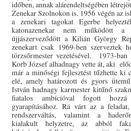
időben, annak alárendeltségében létrejö
Zenekar Szolnokon is. 1956 végén az is
a zenekari tagokat Egerbe helyezt
katonazenekar nem működött a 
újjászerveződött a Kilián György Rep
zenekart csak 1969-ben szerveztek 
törzsőrmester vezetésével. 1973-ban 
Korb József alhadnagy vette át, aki el
már a minőségi fejlesztést tűzhette ki
elé, amely határozott és gyors ütemű
István hadnagy karmester kitűnő szakm
fiatalos ambícióval fogott hozz
gyarapításához. Rá várt az a feladat
rendszerváltás, valamint a haderő
kialakult helyzetre, az abból fak