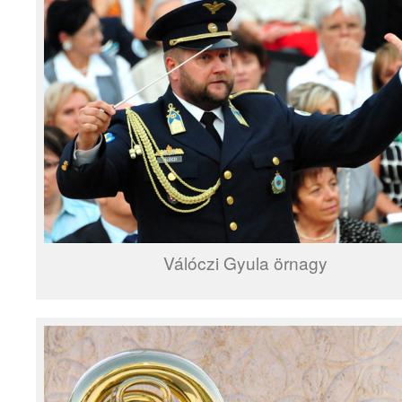
Válóczi Gyula örnagy