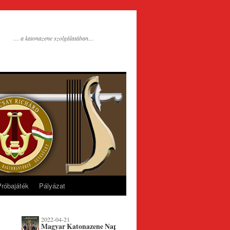
… a katonazene szolgálatában…
Próbajáték
Pályázat
2022-04-21
Magyar Katonazene Napja