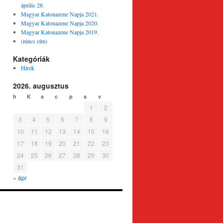
április 28.
Magyar Katonazene Napja 2021.
Magyar Katonazene Napja 2020.
Magyar Katonazene Napja 2019.
(nincs cím)
Kategóriák
Hírek
2026. augusztus
h
K
s
c
p
s
v
1
2
3
4
5
6
7
8
9
10
11
12
13
14
15
16
17
18
19
20
21
22
23
24
25
26
27
28
29
30
31
« ápr